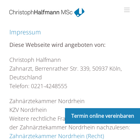
Zum
Inhalt
springen
Impressum
Diese Webseite wird angeboten von:
Christoph Halfmann
Zahnarzt, Berrenrather Str. 339, 50937 Köln,
Deutschland
Telefon: 0221-4248555
Zahnärztekammer Nordrhein
KZV Nordrhein
Termin online vereinbaren
Weitere rechtliche Fragen sind auf der Seite
der Zahnärztekammer Nordrhein nachzulesen:
Zahnärztekammer Nordrhein (Recht)